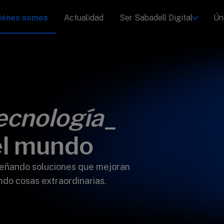
iénes somos
Actualidad
Ser Sabadell Digital
Ún
ecnología
_
el mundo
iseñando soluciones que mejoran
ndo cosas extraordinarias.