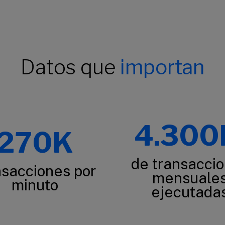
Datos que
importan
4.30
270K
de transacci
nsacciones por
mensuale
minuto
ejecutada