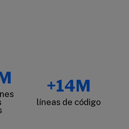
0M
+14M
ones
s
líneas de código
s