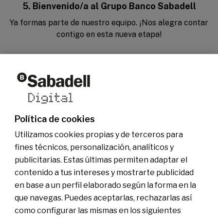
5. Bienvenido/a al Grupo Banco Sabadell
Ya formas parte de nuestro equipo. ¡Nos alegra contar
contigo en esta nueva etapa!
Quiénes somos
Otras webs del grupo
Actualidad
Web comercial
Fundación Banco Sabadell
Ser Sabadell Digital
Grupo Banco Sabadell
Únete al equipo
Política de cookies
Sala de comunicación
Utilizamos cookies propias y de terceros para
fines técnicos, personalización, analíticos y
publicitarias. Estas últimas permiten adaptar el
contenido a tus intereses y mostrarte publicidad
en base a un perfil elaborado según la forma en la
que navegas. Puedes aceptarlas, rechazarlas así
como configurar las mismas en los siguientes