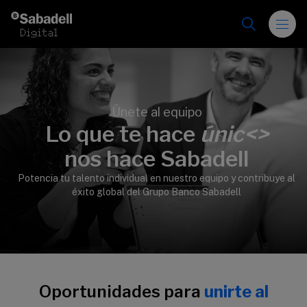
Saltar al contenido
Únete al equipo
Lo que te hace
únic<>
>
nos hace Sabadell
Potencia tu talento individual en nuestro equipo y contribuye al
éxito global del Grupo Banco Sabadell
Oportunidades para
unirte al