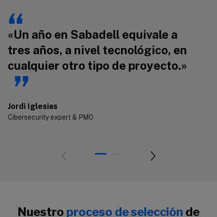
00:00
00:00
«Un año en Sabadell equivale a
«
tres años, a nivel tecnológico, en
g
cualquier otro tipo de proyecto.»
f
Jo
Ci
Jordi Iglesias
Cibersecurity expert & PMO
Nuestro
proceso de selección
de