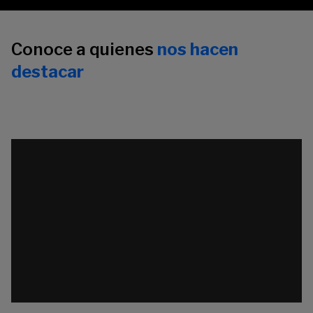
Conoce a quienes
nos hacen
destacar
Reproductor
Re
de
d
vídeo
ví