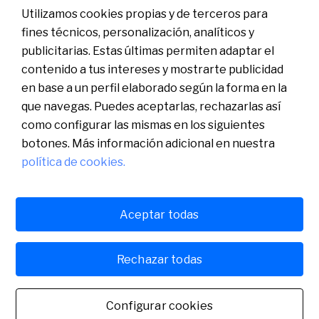
Utilizamos cookies propias y de terceros para
fines técnicos, personalización, analíticos y
publicitarias. Estas últimas permiten adaptar el
contenido a tus intereses y mostrarte publicidad
en base a un perfil elaborado según la forma en la
que navegas. Puedes aceptarlas, rechazarlas así
como configurar las mismas en los siguientes
botones. Más información adicional en nuestra
política de cookies.
Català
English
Aceptar todas
Aviso legal
Política de cookies
Política de privacidad
Español
Sabadell Digital, S.A.U., Plaza Cataluña, 1, 08201 Sabadell (Barcelona).
Rechazar todas
Inscrita en el Registro Mercantil de Barcelona, tomo 23622, folio 96,
hoja B-54.313. NIF A60105129
Español
Configurar cookies