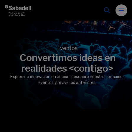
Saltar al contenido
Eventos
Convertimos ideas en
>
realidades <contigo>
Explora la innovación en acción, descubre nuestros próximos
eventos y revive los anteriores.