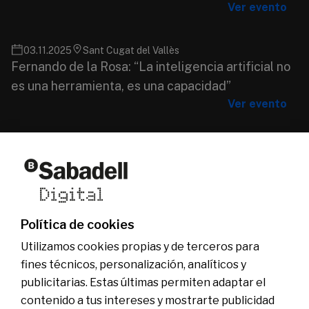
Ver evento
03.11.2025
Sant Cugat del Vallès
Fernando de la Rosa: “La inteligencia artificial no
es una herramienta, es una capacidad”
Ver evento
Quiénes somos
Otras webs del grupo
Actualidad
Web comercial
Fundación Banco Sabadell
Ser Sabadell Digital
Grupo Banco Sabadell
Únete al equipo
Política de cookies
Sala de comunicación
Utilizamos cookies propias y de terceros para
fines técnicos, personalización, analíticos y
publicitarias. Estas últimas permiten adaptar el
contenido a tus intereses y mostrarte publicidad