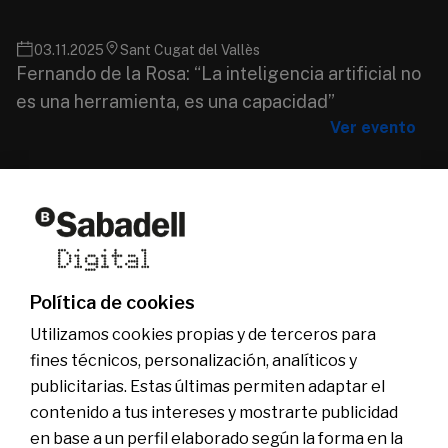
03.11.2025
Sant Cugat del Vallès
Fernando de la Rosa: “La inteligencia artificial no
es una herramienta, es una capacidad”
Ver evento
Quiénes somos
Otras webs del grupo
Actualidad
Web comercial
Fundación Banco Sabadell
Ser Sabadell Digital
Grupo Banco Sabadell
Únete al equipo
Política de cookies
Sala de comunicación
Utilizamos cookies propias y de terceros para
fines técnicos, personalización, analíticos y
publicitarias. Estas últimas permiten adaptar el
contenido a tus intereses y mostrarte publicidad
en base a un perfil elaborado según la forma en la