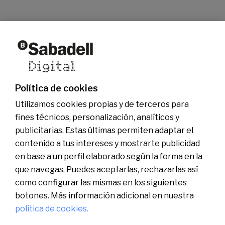
Quiénes somos
Otras webs del grupo
Actualidad
Web comercial
Fundación Banco Sabadell
Ser Sabadell Digital
Grupo Banco Sabadell
Únete al equipo
Política de cookies
Sala de comunicación
Utilizamos cookies propias y de terceros para
fines técnicos, personalización, analíticos y
publicitarias. Estas últimas permiten adaptar el
contenido a tus intereses y mostrarte publicidad
en base a un perfil elaborado según la forma en la
que navegas. Puedes aceptarlas, rechazarlas así
como configurar las mismas en los siguientes
botones. Más información adicional en nuestra
política de cookies.
Català