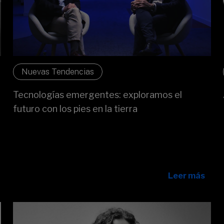
Nuevas Tendencias
Tecnologías emergentes: exploramos el
futuro con los pies en la tierra
En Sabadell Digital entendemos que no se trata de
“probar por probar”. Por eso, contamos con un equipo
especializado y conectado con el ecosistema de
innovación.
Leer más