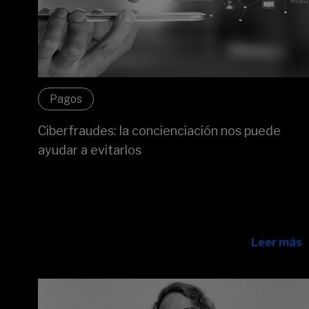
Pagos
Ciberfraudes: la concienciación nos puede
ayudar a evitarlos
Alejandro Romero y David Armengol analizan los
ciberfraudes más comunes y explican cómo la
concienciación es nuestra mejor defensa ante la
ciberdelincuencia.
Leer más