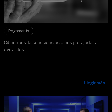
Pagaments
Ciberfraus: la conscienciació ens pot ajudar a
evitar-los
Alejandro Romero i David Armengol analitzen els
ciberfraus més comuns i expliquen com la
conscienciació és la nostra millor defensa davant la
ciberdelinqüència.
Llegir més