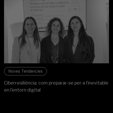
Noves Tendencies
Ciberresiliència: com preparar-se per a l’inevitable
en l’entorn digital
La ciberresiliència és la nova frontera de la seguretat.
Victoria Climent (Banc Sabadell) i expertes del sector
analitzen com anticipar-se als riscos.