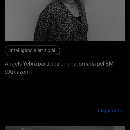
Intel·ligència artificial
Angels Yebra participa en una jornada pel 8M
d’Amazon
A la jornada organitzada per Amazon amb motiu del 8M,
Angels Yebra va aportar les seves reflexions sobre els
desafiaments que encara afronten les dones en l’àmbit
professional.
Llegir més