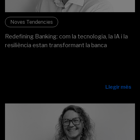
Noves Tendencies
Redefining Banking: com la tecnologia, la IA i la
resiliència estan transformant la banca
La banca es redefineix en un entorn cada vegada més
exigent, on la tecnologia, la intel·ligència artificial i la
resiliència es consoliden com a pilars clau per a impulsar
la innovació i la competitivitat del sector.
Llegir més