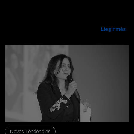
Tres professionals tech del banc s’uneixen al programa
Púlsar com a mentores per inspirar joves i fomentar el
talent femení i la igualtat d’oportunitats.
Llegir més
Noves Tendencies