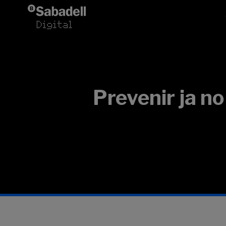
Vés al contingut
Prevenir ja no