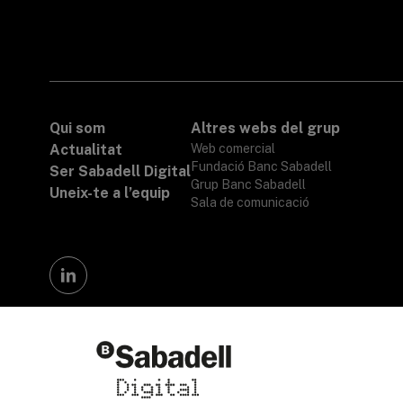
Qui som
Altres webs del grup
Actualitat
Web comercial
Fundació Banc Sabadell
Ser Sabadell Digital
Grup Banc Sabadell
Uneix-te a l’equip
Sala de comunicació