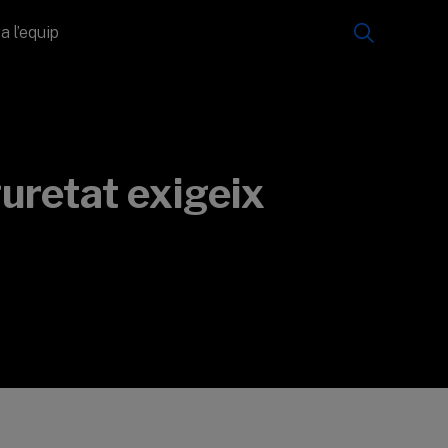
a l’equip
guretat exigeix