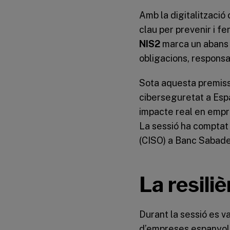
Amb la digitalitzaci
clau per prevenir i f
NIS2
marca un abans i
obligacions, responsa
Sota aquesta premiss
ciberseguretat a Espa
impacte real en empre
La sessió ha comptat 
(CISO) a Banc Sabadel
La resiliè
Durant la sessió es v
d’empreses espanyoles