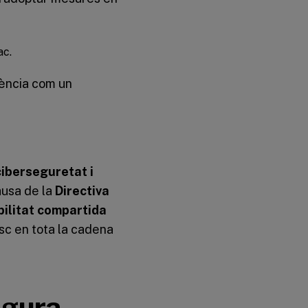
ac.
iència com un
ciberseguretat i
ausa de la
Directiva
ilitat compartida
isc en tota la cadena
egura