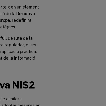
rteix en un element
ció de la
Directiva
ropa, redefinint
ratègics.
full de ruta de la
rc regulador, el seu
 aplicació pràctica.
t de la Informació
tiva NIS2
le a milers
 d’adoptar mesures en