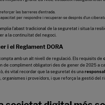
reforçar les barreres d’entrada.
 capacitat per respondre i recuperar-se després d’un ciberat
lia l’abast tradicional de la seguretat i situa la resil
r a la continuïtat del negoci.
cer i el Reglament DORA
compta amb un alt nivell de regulació. Els requisits de
n de compliment obligatori des de gener de 2025 a c
ò, és vital recordar que la seguretat és una
responsab
organismes i proveïdors, i que reforça la gestió del r
 societat digital més s