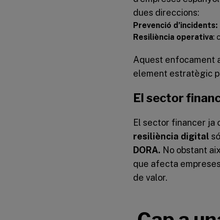
dues direccions:
Prevenció d’incidents:
Resiliència operativa
:
Aquest enfocament amp
element estratègic pe
El sector finan
El sector financer ja 
resiliència digital
só
DORA.
No obstant aix
que afecta empreses, 
de valor.
Cap a una