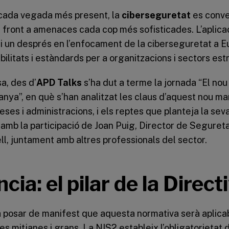
ó cada vegada més present, la
ciberseguretat
es conve
er front a amenaces cada cop més sofisticades. L’aplica
 un després en l’enfocament de la ciberseguretat a Eu
bilitats i estàndards per a organitzacions i sectors est
a, des d’
APD Talks
s’ha dut a terme la jornada “El nou 
nya”, en què s’han analitzat les claus d’aquest nou ma
ses i administracions, i els reptes que planteja la seva
amb la participació de Joan Puig, Director de Segureta
l, juntament amb altres professionals del sector.
ncia: el pilar de la Direc
a posar de manifest que aquesta normativa serà aplicab
 mitjanes i grans. La NIS2 estableix l’obligatorietat