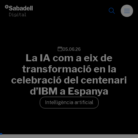
Vés al contingut
05.06.26
La IA com a eix de
transformació en la
celebració del centenari
d’IBM a Espanya
Intel·ligència artificial