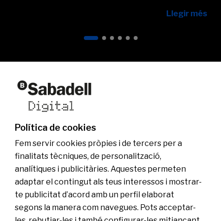
Llegir més
Qui som
Altres webs del grup
Actualitat
Web comercial
Fundació Banc Sabadell
Ser Sabadell Digital
Grup Banc Sabadell
Uneix-te a l’equip
Política de cookies
Sala de comunicació
Fem servir cookies pròpies i de tercers per a
finalitats tècniques, de personalització,
analítiques i publicitàries. Aquestes permeten
adaptar el contingut als teus interessos i mostrar-
te publicitat d’acord amb un perfil elaborat
segons la manera com navegues. Pots acceptar-
les, rebutjar-les i també configurar-les mitjançant