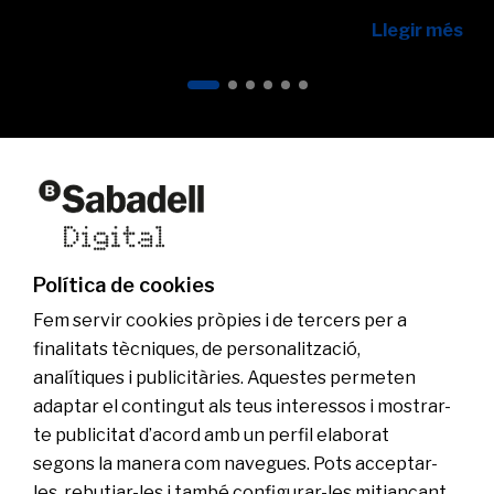
Llegir més
Qui som
Altres webs del grup
Actualitat
Web comercial
Fundació Banc Sabadell
Ser Sabadell Digital
Grup Banc Sabadell
Uneix-te a l’equip
Política de cookies
Sala de comunicació
Fem servir cookies pròpies i de tercers per a
finalitats tècniques, de personalització,
analítiques i publicitàries. Aquestes permeten
adaptar el contingut als teus interessos i mostrar-
te publicitat d’acord amb un perfil elaborat
segons la manera com navegues. Pots acceptar-
les, rebutjar-les i també configurar-les mitjançant