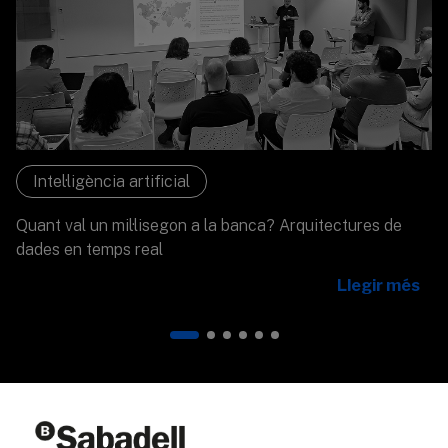
Intel·ligència artificial
Quant val un mil·lisegon a la banca? Arquitectures de
dades en temps real
Llegir més
Qui som
Altres webs del grup