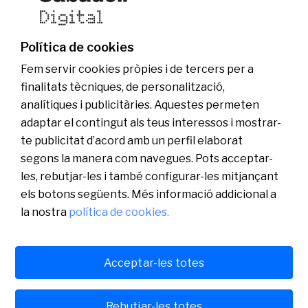
Actualitat
Web comercial
Fundació Banc Sabadell
Ser Sabadell Digital
Grup Banc Sabadell
Uneix-te a l’equip
Política de cookies
Sala de comunicació
Fem servir cookies pròpies i de tercers per a
finalitats tècniques, de personalització,
analítiques i publicitàries. Aquestes permeten
adaptar el contingut als teus interessos i mostrar-
te publicitat d’acord amb un perfil elaborat
segons la manera com navegues. Pots acceptar-
les, rebutjar-les i també configurar-les mitjançant
els botons següents. Més informació addicional a
la nostra
política de cookies.
Català
English
Acceptar-les totes
Avís legal
Política de cookies
Política de privacitat
Español
Sabadell Digital, S.A.U., Plaça de Catalunya, 1, 08201 Sabadell
Rebutjar-les totes