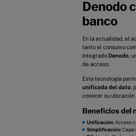
Denodo c
banco
En la actualidad, el 
tanto el consumo co
integrado
Denodo
, 
de acceso.
Esta tecnología perm
unificada del dato
, 
conocer su ubicación 
Beneficios del
Unificación:
Acceso ce
Simplificación:
Capa ú