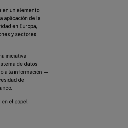
e en un elemento
a aplicación de la
ridad en Europa,
ones y sectores
na iniciativa
sistema de datos
so a la información —
cesidad de
banco.
 en el papel