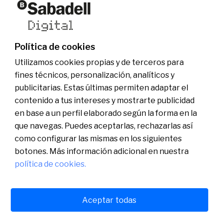
Quiénes somos
Otras webs del grupo
Actualidad
Web comercial
Fundación Banco Sabadell
Ser Sabadell Digital
Grupo Banco Sabadell
Únete al equipo
Política de cookies
Sala de comunicación
Utilizamos cookies propias y de terceros para
fines técnicos, personalización, analíticos y
publicitarias. Estas últimas permiten adaptar el
contenido a tus intereses y mostrarte publicidad
en base a un perfil elaborado según la forma en la
que navegas. Puedes aceptarlas, rechazarlas así
como configurar las mismas en los siguientes
botones. Más información adicional en nuestra
política de cookies.
Català
English
Aceptar todas
Aviso legal
Política de cookies
Política de privacidad
Español