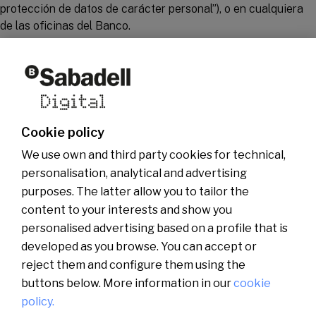
protección de datos de carácter personal”), o en cualquiera
de las oficinas del Banco.
Who we are
Other websites of the group
News
Commercial website
Banco Sabadell Foundation
Be Sabadell Digital
Banco Sabadell Group
Join the team
Cookie policy
Media room
We use own and third party cookies for technical,
personalisation, analytical and advertising
purposes. The latter allow you to tailor the
content to your interests and show you
personalised advertising based on a profile that is
developed as you browse. You can accept or
reject them and configure them using the
buttons below. More information in our
cookie
policy.