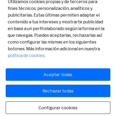
Utilizamos cookies propias y de terceros para
fines técnicos, personalización, analíticos y
publicitarias. Estas últimas permiten adaptar el
contenido a tus intereses y mostrarte publicidad
en base a un perfil elaborado según la forma en la
que navegas. Puedes aceptarlas, rechazarlas así
como configurar las mismas en los siguientes
botones. Más información adicional en nuestra
política de cookies.
Català
English
Aceptar todas
Aviso legal
Política de cookies
Política de privacidad
Español
Sabadell Digital, S.A.U., Plaza Cataluña, 1, 08201 Sabadell (Barcelona).
Rechazar todas
Inscrita en el Registro Mercantil de Barcelona, tomo 23622, folio 96,
hoja B-54.313. NIF A60105129
Español
Configurar cookies